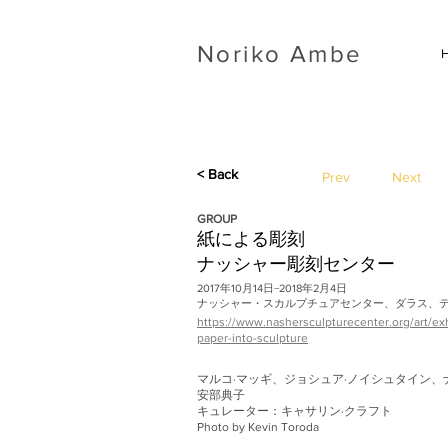
​Noriko Ambe
< Back
Prev
Next
GROUP
紙による彫刻
ナッシャー彫刻センター
2017年10月14日−2018年2月4日
ナッシャー・スカルプチュアセンター、ダラス、
https://www.nashersculpturecenter.org/art/exh
paper-into-sculpture
マルコ·マッギ、ジョシュア·ノイシュタイン、
安部典子
キュレーター：キャサリン·クラフト
Photo by Kevin Toroda