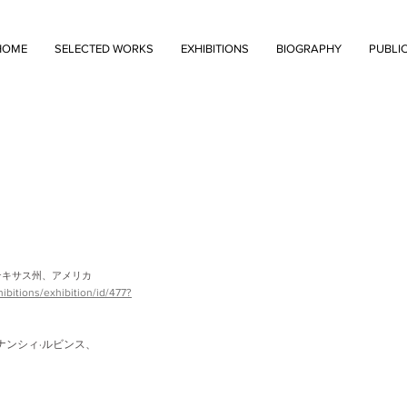
HOME
SELECTED WORKS
EXHIBITIONS
BIOGRAPHY
PUBLI
テキサス州、アメリカ
ibitions/exhibition/id/477?
ナンシィ·ルビンス、