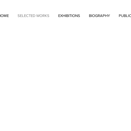
HOME
SELECTED WORKS
EXHIBITIONS
BIOGRAPHY
PUBLI
 Project
ティングを自身の言語とし、主に紙媒体にカッ
観を表出させます。