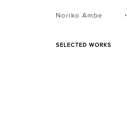
​Noriko Ambe
SELECTED WORKS
Linear-Actions Cutting
‘99年より開始したライフワーク。カッ
ティングを施すことにより、新たな世界