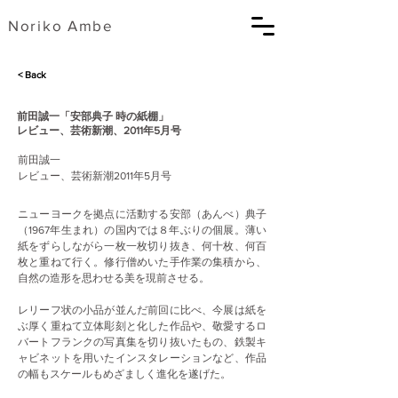
​Noriko Ambe
< Back
前田誠一「安部典子 時の紙棚」
レビュー、芸術新潮、2011年5月号
前田誠一
レビュー、芸術新潮2011年5月号
ニューヨークを拠点に活動する安部（あんべ）典子
（1967年生まれ）の国内では８年ぶりの個展。薄い
紙をずらしながら一枚一枚切り抜き、何十枚、何百
枚と重ねて行く。修行僧めいた手作業の集積から、
自然の造形を思わせる美を現前させる。
レリーフ状の小品が並んだ前回に比べ、今展は紙を
ぶ厚く重ねて立体彫刻と化した作品や、敬愛するロ
バートフランクの写真集を切り抜いたもの、鉄製キ
ャビネットを用いたインスタレーションなど、作品
の幅もスケールもめざましく進化を遂げた。