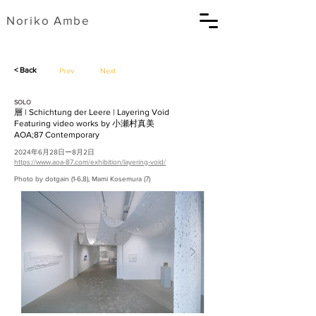
​Noriko Ambe
< Back
Prev
Next
SOLO
層 | Schichtung der Leere | Layering Void
Featuring video works by 小瀬村真美
AOA;87 Contemporary
2024年6月28日ー8月2日
https://www.aoa-87.com/exhibition/layering-void/
Photo by dotgain (1-6,8), Mami Kosemura (7)