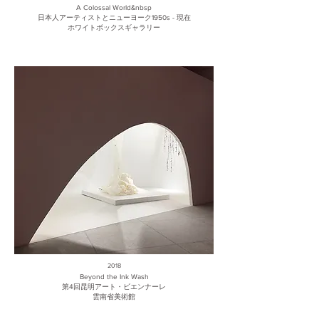
A Colossal World&nbsp
日本人アーティストとニューヨーク1950s - 現在
ホワイトボックスギャラリー
2018
Beyond the Ink Wash
第4回昆明アート・ビエンナーレ
雲南省美術館