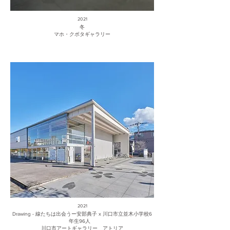
2021
冬
マホ・クボタギャラリー
2021
Drawing - 線たちは出会うー安部典子 x 川口市立並木小学校6
年生96人
川口市アートギャラリー アトリア