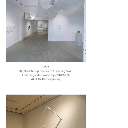
2024
層 | Schichtung der Leere | Layering Void
Featuring video works by 小瀬村真美
AOA;87 Contemporary