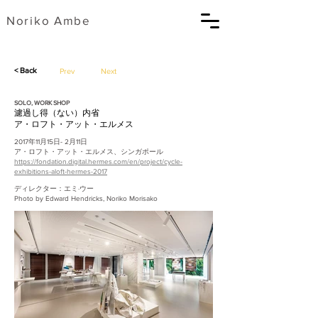
​Noriko Ambe
< Back
Prev
Next
SOLO, WORK SHOP
濾過し得（ない）内省
ア・ロフト・アット・エルメス
2017年11月15日- 2月11日
ア・ロフト・アット・エルメス、シンガポール
https://fondation.digital.hermes.com/en/project/cycle-
exhibitions-aloft-hermes-2017
ディレクター：エミ·ウー
Photo by Edward Hendricks, Noriko Morisako