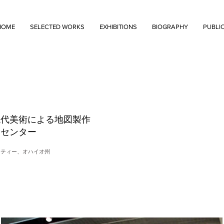
HOME
SELECTED WORKS
EXHIBITIONS
BIOGRAPHY
PUBLI
現代美術による地図製作
トセンター
ナティー、オハイオ州